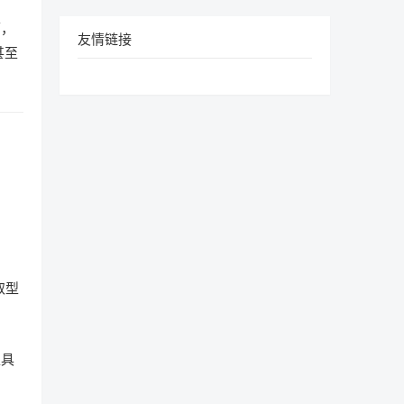
可，
友情链接
甚至
取型
工具