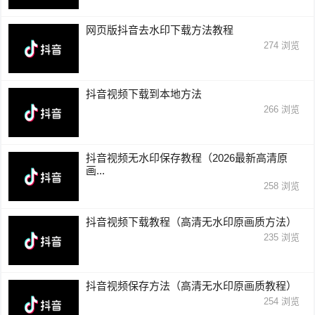
网页版抖音去水印下载方法教程
274
浏览
抖音视频下载到本地方法
266
浏览
抖音视频无水印保存教程（2026最新高清原
画...
258
浏览
抖音视频下载教程（高清无水印原画质方法）
235
浏览
抖音视频保存方法（高清无水印原画质教程）
254
浏览