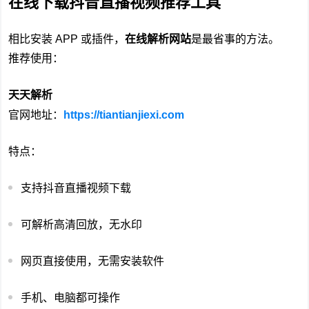
在线下载抖音直播视频推荐工具
相比安装 APP 或插件，
在线解析网站
是最省事的方法。
推荐使用：
天天解析
官网地址：
https://tiantianjiexi.com
特点：
支持抖音直播视频下载
可解析高清回放，无水印
网页直接使用，无需安装软件
手机、电脑都可操作