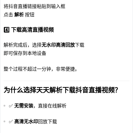
将抖音直播链接粘贴到输入框
点击
解析
按钮
4️⃣ 下载高清直播视频
解析完成后，选择
无水印高清回放
下载
即可保存到本地设备
整个过程不超过一分钟，非常便捷。
为什么选择天天解析下载抖音直播视频？
✅
无需安装
，直接在线解析
✅
高清无水印
回放下载