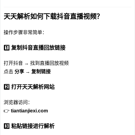
天天解析如何下载抖音直播视频？
操作步骤非常简单：
1️⃣ 复制抖音直播回放链接
打开抖音 → 找到直播回放视频
点击
分享 → 复制链接
2️⃣ 打开天天解析网站
浏览器访问：
👉
tiantianjiexi.com
3️⃣ 粘贴链接进行解析