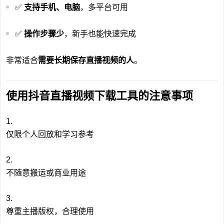
✅
支持手机、电脑
，多平台可用
✅
操作步骤少
，新手也能快速完成
非常适合
需要长期保存直播视频的人
。
使用抖音直播视频下载工具的注意事项
仅限个人回放和学习参考
不随意搬运或商业用途
尊重主播版权，合理使用