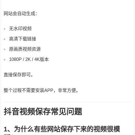
网站会自动生成：
无水印视频
高清下载链接
原画质视频资源
1080P / 2K / 4K版本
直接保存即可。
整个过程不需要安装APP，非常方便。
抖音视频保存常见问题
1、为什么有些网站保存下来的视频很模