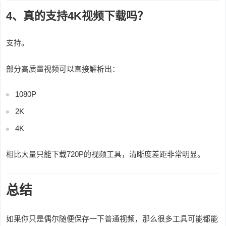
4、真的支持4K视频下载吗？
支持。
部分高质量视频可以直接解析出：
1080P
2K
4K
相比大量只能下载720P的视频工具，清晰度差距非常明显。
总结
如果你只是偶尔随便保存一下普通视频，那么很多工具可能都能