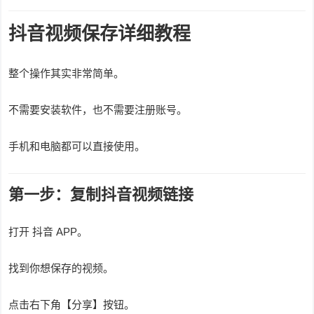
抖音视频保存详细教程
整个操作其实非常简单。
不需要安装软件，也不需要注册账号。
手机和电脑都可以直接使用。
第一步：复制抖音视频链接
打开
抖音
APP。
找到你想保存的视频。
点击右下角【分享】按钮。