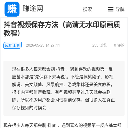
赚途网
搜索
导航
抖音视频保存方法（高清无水印原画质
教程）
应用工具
2026-05-25 14:27:44
253
浏览
0 评论
现在很多人每天都会刷 抖音 ，遇到喜欢的视频第一反
应基本都是“先保存下来再说”。不管是搞笑段子、影视
解说、美女颜值、风景航拍、游戏集锦还是美食教程，
很多内容都值得收藏，有些视频甚至过几天就会被删
除，所以不少用户都会习惯提前保存。但很多人在真正
保存视频的时候会...
现在很多人每天都会刷
抖音
，遇到喜欢的视频第一反应基本都