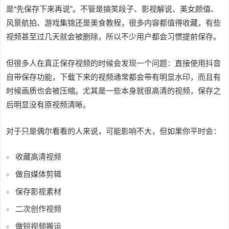
是“先保存下来再说”。不管是搞笑段子、影视解说、美女颜值、
风景航拍、游戏集锦还是美食教程，很多内容都值得收藏，有些
视频甚至过几天就会被删除，所以不少用户都会习惯提前保存。
但很多人在真正保存视频的时候会发现一个问题：直接使用抖音
自带保存功能，下载下来的视频通常都会带有明显水印，而且有
时候画质也会被压缩。尤其是一些本身就很高清的视频，保存之
后明显没有原视频清晰。
对于只是偶尔看看的人来说，可能影响不大，但如果你平时会：
收藏高清视频
做自媒体剪辑
保存影视素材
二次创作视频
做短视频搬运