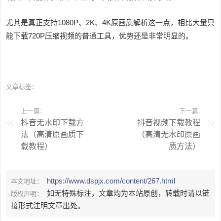
尤其是真正支持1080P、2K、4K原画质解析这一点，相比大量只
能下载720P压缩视频的普通工具，优势还是非常明显的。
文章标签：
上一篇:
下一篇:
抖音无水印下载方
抖音视频下载教程
法（高清原画质下
（高清无水印原画
载教程）
质方法）
https://www.dspjx.com/content/267.html
本文地址：
如无特殊标注，文章均为本站原创，转载时请以链
版权声明：
接形式注明文章出处。