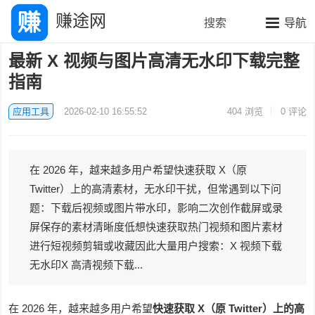
赚途网
搜索
导航
最新 X 视频与图片高清无水印下载完整
指南
应用工具
2026-02-10 16:55:52
404
浏览
0 评论
在 2026 年，越来越多用户希望快速获取 X（原
Twitter）上的高清素材，无水印干扰，但常遇到以下问
题：下载后视频或图片带水印，影响二次创作截屏或录
屏保存的素材清晰度低想快速获取热门视频和图片素材
进行短视频剪辑或收藏因此大量用户搜索：X 视频下载
无水印X 高清视频下载...
在 2026 年，越来越多用户希望
快速获取 X（原 Twitter）上的高