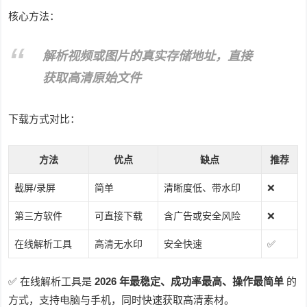
核心方法：
解析视频或图片的真实存储地址，直接
获取高清原始文件
下载方式对比：
方法
优点
缺点
推荐
截屏/录屏
简单
清晰度低、带水印
❌
第三方软件
可直接下载
含广告或安全风险
❌
在线解析工具
高清无水印
安全快速
✅
✅ 在线解析工具是
2026 年最稳定、成功率最高、操作最简单
的
方式，支持电脑与手机，同时快速获取高清素材。