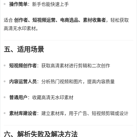
操作简单
：新手也能快速上手
适合
创作者、短视频运营、电商选品、素材收集者
，轻松获取
高清无水印素材。
五、适用场景
短视频创作者
：获取高清素材进行剪辑和二次创作
内容运营人员
：分析热门视频和图片，提高内容质量
普通用户
：收藏高清无水印素材
素材库建设者
：建立素材库，用于广告、短视频剪辑或设计
六、解析失败及解决方法