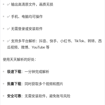
✅ 输出高清原文件，画质无损
✅ 手机、电脑均可操作
✅ 无需登录或安装软件
✅ 支持多平台解析：抖音、快手、小红书、TikTok、转转、西
瓜视频、微博、YouTube 等
使用天天解析的好处：
极速下载
：一分钟完成解析
批量下载
：同时获取多个视频和图片
安全可靠
：无需安装软件，避免账号风险