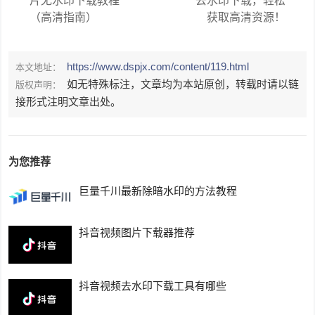
片无水印下载教程
去水印下载，轻松
（高清指南）
获取高清资源！
https://www.dspjx.com/content/119.html
本文地址：
如无特殊标注，文章均为本站原创，转载时请以链
版权声明：
接形式注明文章出处。
为您推荐
巨量千川最新除暗水印的方法教程
抖音视频图片下载器推荐
抖音视频去水印下载工具有哪些