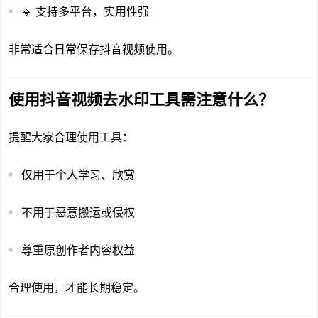
🔹 支持多平台，实用性强
非常适合日常保存抖音视频使用。
使用抖音视频去水印工具需注意什么？
提醒大家合理使用工具：
仅用于个人学习、欣赏
不用于恶意搬运或侵权
尊重原创作者内容权益
合理使用，才能长期稳定。