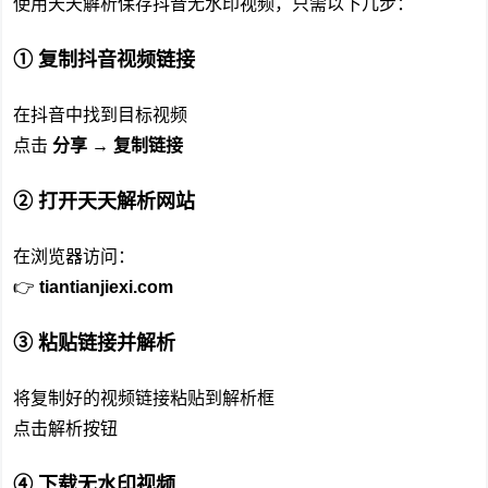
使用天天解析保存抖音无水印视频，只需以下几步：
① 复制抖音视频链接
在抖音中找到目标视频
点击
分享 → 复制链接
② 打开天天解析网站
在浏览器访问：
👉
tiantianjiexi.com
③ 粘贴链接并解析
将复制好的视频链接粘贴到解析框
点击解析按钮
④ 下载无水印视频