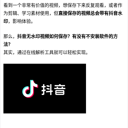
看到一个非常有价值的视频，想保存下来反复观看，或者作
为剪辑、学习素材使用，但
直接保存的视频总会带有抖音水
印
，影响体验。
那么，
抖音无水印视频如何保存？有没有不安装软件的方
法？
其实，通过在线解析工具就可以轻松实现。