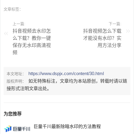
文章标签：
上一篇:
下一篇:
抖音视频去水印怎
抖音视频怎么下载
么下载？教你一键
才能没有水印？实
保存无水印高清视
用方法分享
频
https://www.dspjx.com/content/30.html
本文地址：
如无特殊标注，文章均为本站原创，转载时请以链
版权声明：
接形式注明文章出处。
为您推荐
巨量千川最新除暗水印的方法教程