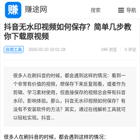
赚途网
搜索
导航
抖音无水印视频如何保存？简单几步教
你下载原视频
应用工具
2026-02-10 10:01:18
199
浏览
0 评论
很多人在刷抖音的时候，都会遇到这样的情况：看到一
个非常有价值的视频，想保存下来反复观看，或者作为
剪辑、学习素材使用，但直接保存的视频总会带有抖音
水印，影响体验。那么，抖音无水印视频如何保存？有
没有不安装软件的方法？其实，通过在线解析工具就可
以轻松实现。抖音...
很多人在刷抖音的时候，都会遇到这样的情况：