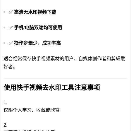
✅
高清无水印视频下载
✅
手机/电脑双端均可使用
✅
操作步骤少，成功率高
适合经常保存快手视频素材的用户、自媒体创作者和剪辑爱
好者。
使用快手视频去水印工具注意事项
仅限个人学习、收藏或欣赏