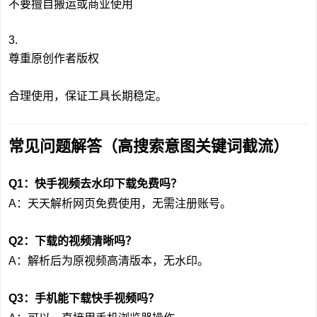
不要擅自搬运或商业使用
尊重原创作者版权
合理使用，保证工具长期稳定。
常见问题解答（高搜索意图关键词截流）
Q1：快手视频去水印下载免费吗？
A：天天解析网页免费使用，无需注册账号。
Q2：下载的视频清晰吗？
A：解析后为原视频高清版本，无水印。
Q3：手机能下载快手视频吗？