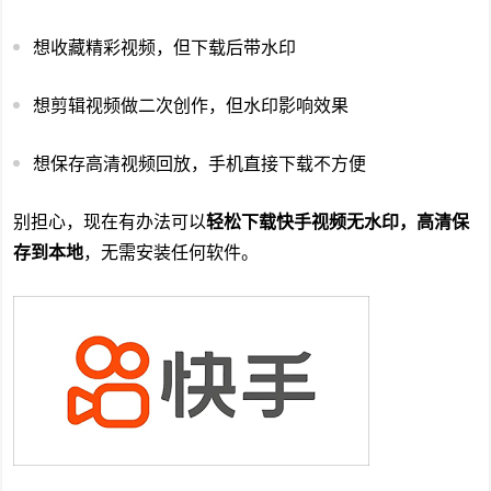
想收藏精彩视频，但下载后带水印
想剪辑视频做二次创作，但水印影响效果
想保存高清视频回放，手机直接下载不方便
别担心，现在有办法可以
轻松下载快手视频无水印，高清保
存到本地
，无需安装任何软件。