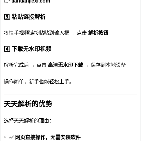
👉
tiantianjiexi.com
3️⃣ 粘贴链接解析
将快手视频链接粘贴到输入框 → 点击
解析按钮
4️⃣ 下载无水印视频
解析完成后 → 点击
高清无水印下载
→ 保存到本地设备
操作简单，新手也能轻松上手。
天天解析的优势
选择天天解析的理由：
✅
网页直接操作，无需安装软件