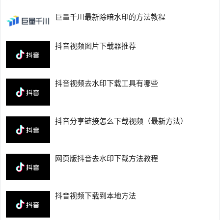
巨量千川最新除暗水印的方法教程
抖音视频图片下载器推荐
抖音视频去水印下载工具有哪些
抖音分享链接怎么下载视频（最新方法）
网页版抖音去水印下载方法教程
抖音视频下载到本地方法