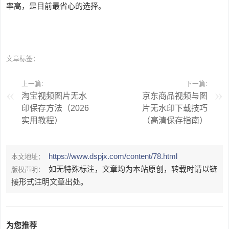
率高，是目前最省心的选择。
文章标签：
上一篇:
下一篇:
淘宝视频图片无水
京东商品视频与图
印保存方法（2026
片无水印下载技巧
实用教程）
（高清保存指南）
https://www.dspjx.com/content/78.html
本文地址：
如无特殊标注，文章均为本站原创，转载时请以链
版权声明：
接形式注明文章出处。
为您推荐