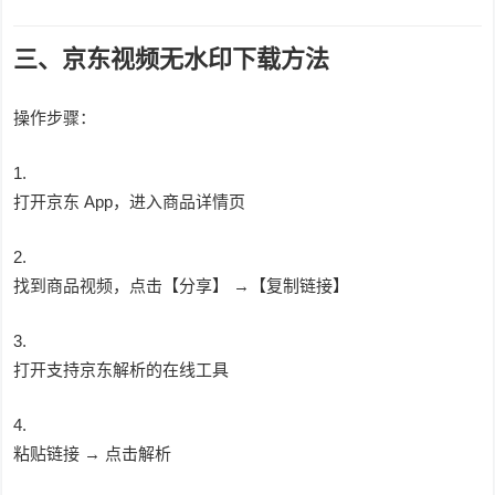
三、京东视频无水印下载方法
操作步骤：
打开京东 App，进入商品详情页
找到商品视频，点击【分享】 →【复制链接】
打开支持京东解析的在线工具
粘贴链接 → 点击解析