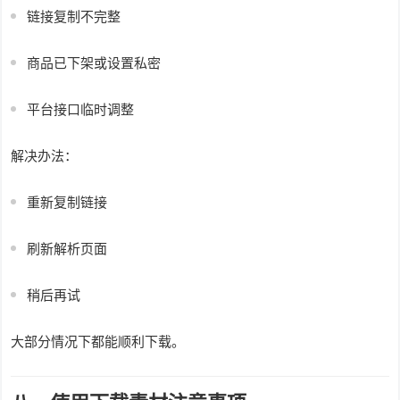
链接复制不完整
商品已下架或设置私密
平台接口临时调整
解决办法：
重新复制链接
刷新解析页面
稍后再试
大部分情况下都能顺利下载。