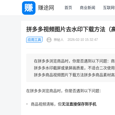
赚途网
首页
商业新闻
互联网
拼多多视频图片去水印下载方法（
应用工具
神秘人
2026-02-10 15:32:47
在拼多多浏览商品时，你是否遇到以下问题：商
拼多多水印截屏或录屏画质差，不适合二次使用
拼多多商品视频图片下载方法拼多多商品素材高清
在拼多多浏览商品时，你是否遇到以下问题：
商品视频清晰，但
无法直接保存到手机