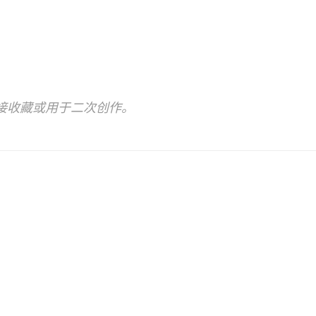
接收藏或用于二次创作。