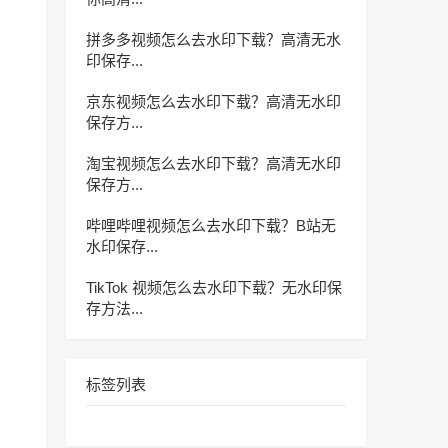
拼多多视频怎么去水印下载？高清无水
印保存...
京东视频怎么去水印下载？高清无水印
保存方...
淘宝视频怎么去水印下载？高清无水印
保存方...
哔哩哔哩视频怎么去水印下载？B站无
水印保存...
TikTok 视频怎么去水印下载？无水印保
存方法...
标签列表