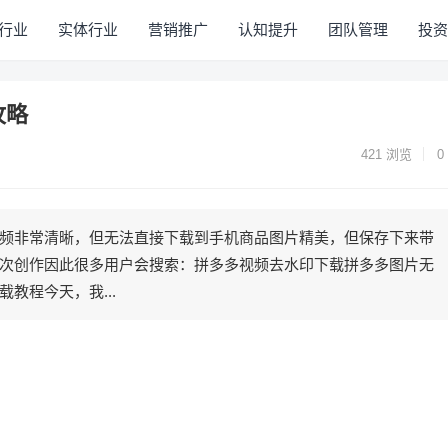
行业
实体行业
营销推广
认知提升
团队管理
投资
攻略
421
浏览
0
频非常清晰，但无法直接下载到手机商品图片精美，但保存下来带
次创作因此很多用户会搜索：拼多多视频去水印下载拼多多图片无
教程今天，我...