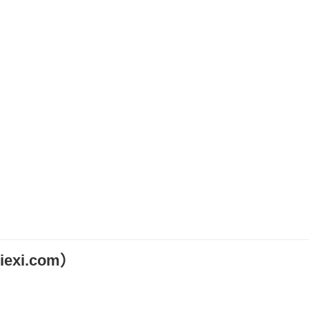
exi.com）