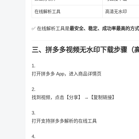
在线解析工具
高清无水印
✅ 在线解析工具是
最安全、稳定、成功率最高的方
三、拼多多视频无水印下载步骤（
打开拼多多 App，进入商品详情页
找到视频，点击【分享】 →【复制链接】
打开支持拼多多解析的在线工具