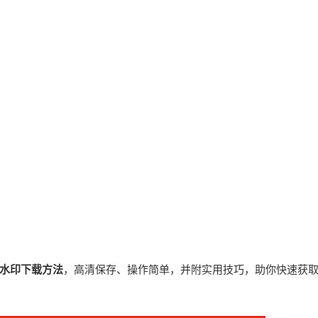
水印下载方法
，高清保存、操作简单，并附实用技巧，助你快速获