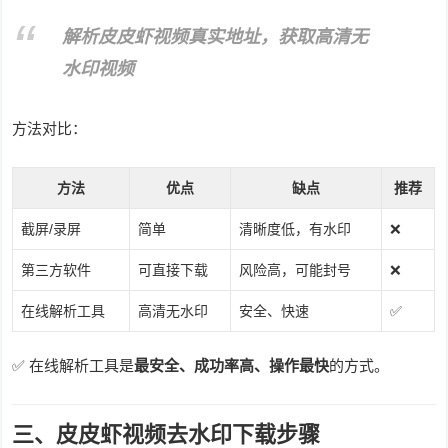
解析皮皮虾视频真实地址，获取高清无
水印视频
方法对比：
方法
优点
缺点
推荐
截屏/录屏
简单
清晰度低，有水印
❌
第三方软件
可直接下载
风险高，可能封号
❌
在线解析工具
高清无水印
安全、快速
✅
✅ 在线解析工具是
最安全、成功率高、操作最快
的方式。
三、皮皮虾视频去水印下载步骤