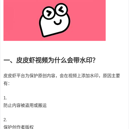
一、皮皮虾视频为什么会带水印？
皮皮虾平台为保护原创内容，会在视频上添加水印，原因主要
有：
防止内容被盗用或搬运
保护创作者版权