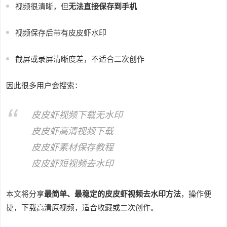
视频很清晰，但
无法直接保存到手机
视频保存后带有皮皮虾水印
截屏或录屏清晰度差，不适合二次创作
因此很多用户会搜索：
皮皮虾视频下载无水印
皮皮虾高清视频下载
皮皮虾素材保存教程
皮皮虾短视频去水印
本文将分享
最简单、最稳定的皮皮虾视频去水印方法
，操作便
捷，下载高清原视频，适合收藏或二次创作。