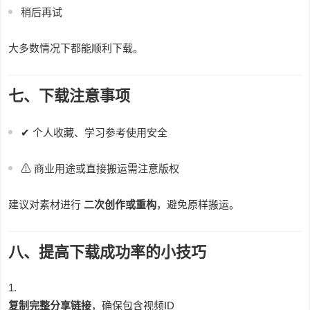
稍后再试
大多数情况下都能顺利下载。
七、下载注意事项
✔ 个人收藏、学习参考使用安全
⚠ 商业用途或直接搬运需注意版权
建议对素材进行
二次创作或重构
，避免原样搬运。
八、提高下载成功率的小技巧
复制完整分享链接
，确保包含视频ID