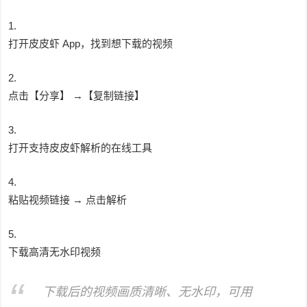
打开皮皮虾 App，找到想下载的视频
点击【分享】 →【复制链接】
打开支持皮皮虾解析的在线工具
粘贴视频链接 → 点击解析
下载高清无水印视频
下载后的视频画质清晰、无水印，可用