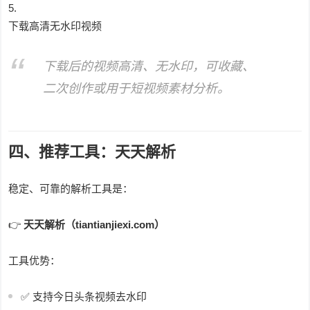
下载高清无水印视频
下载后的视频高清、无水印，可收藏、
二次创作或用于短视频素材分析。
四、推荐工具：天天解析
稳定、可靠的解析工具是：
👉
天天解析（tiantianjiexi.com）
工具优势：
✅ 支持今日头条视频去水印