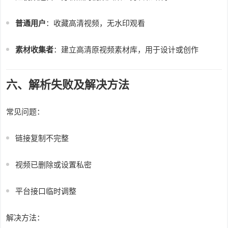
普通用户
：收藏高清视频，无水印观看
素材收集者
：建立高清原视频素材库，用于设计或创作
六、解析失败及解决方法
常见问题：
链接复制不完整
视频已删除或设置私密
平台接口临时调整
解决方法：