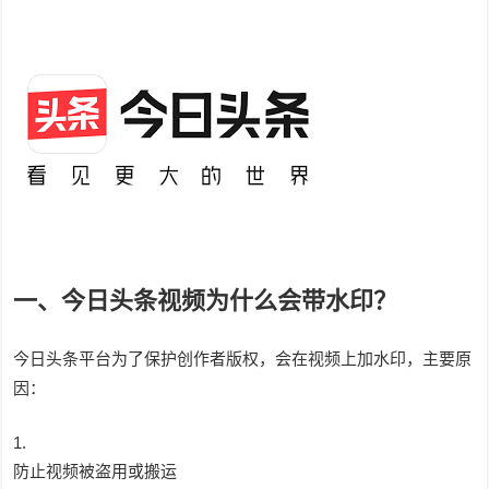
一、今日头条视频为什么会带水印？
今日头条平台为了保护创作者版权，会在视频上加水印，主要原
因：
防止视频被盗用或搬运