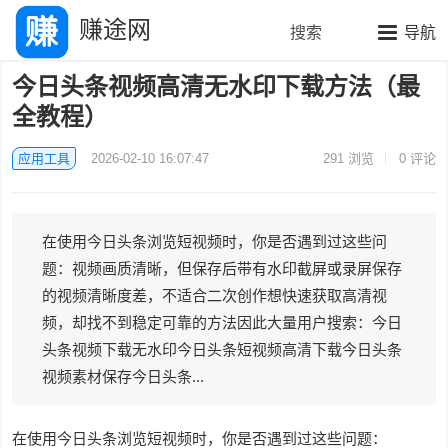
赚途网
搜索
导航
今日头条视频高清无水印下载方法（最
全教程）
应用工具
2026-02-10 16:07:47
291
浏览
0 评论
在使用今日头条浏览短视频时，你是否遇到过这些问
题：视频画质清晰，但保存后带有水印截屏或录屏保存
的视频清晰度差，不适合二次创作想快速获取高清视
频，却找不到稳定可靠的方法因此大量用户搜索：今日
头条视频下载无水印今日头条短视频高清下载今日头条
视频素材保存今日头条...
在使用今日头条浏览短视频时，你是否遇到过这些问题：