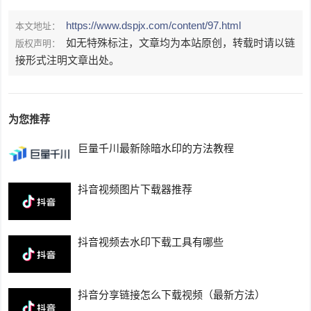
https://www.dspjx.com/content/97.html
本文地址：
如无特殊标注，文章均为本站原创，转载时请以链
版权声明：
接形式注明文章出处。
为您推荐
巨量千川最新除暗水印的方法教程
抖音视频图片下载器推荐
抖音视频去水印下载工具有哪些
抖音分享链接怎么下载视频（最新方法）