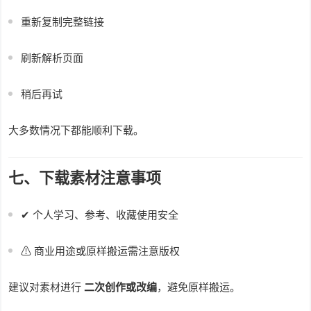
重新复制完整链接
刷新解析页面
稍后再试
大多数情况下都能顺利下载。
七、下载素材注意事项
✔ 个人学习、参考、收藏使用安全
⚠ 商业用途或原样搬运需注意版权
建议对素材进行
二次创作或改编
，避免原样搬运。