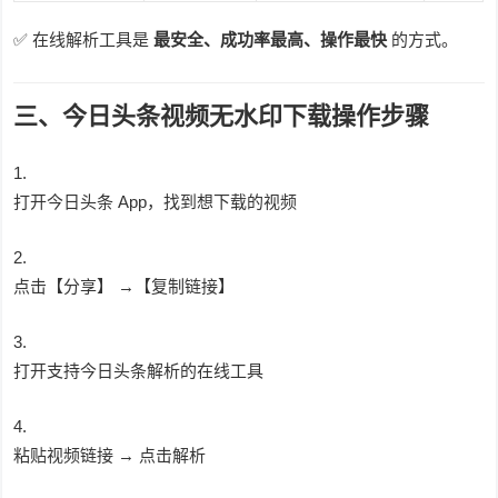
✅ 在线解析工具是
最安全、成功率最高、操作最快
的方式。
三、今日头条视频无水印下载操作步骤
打开今日头条 App，找到想下载的视频
点击【分享】 →【复制链接】
打开支持今日头条解析的在线工具
粘贴视频链接 → 点击解析