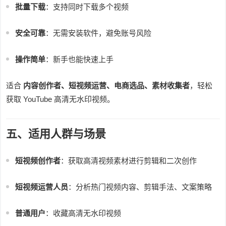
批量下载
：支持同时下载多个视频
安全可靠
：无需安装软件，避免账号风险
操作简单
：新手也能快速上手
适合
内容创作者、短视频运营、电商选品、素材收集者
，轻松
获取 YouTube 高清无水印视频。
五、适用人群与场景
短视频创作者
：获取高清视频素材进行剪辑和二次创作
短视频运营人员
：分析热门视频内容、剪辑手法、文案策略
普通用户
：收藏高清无水印视频