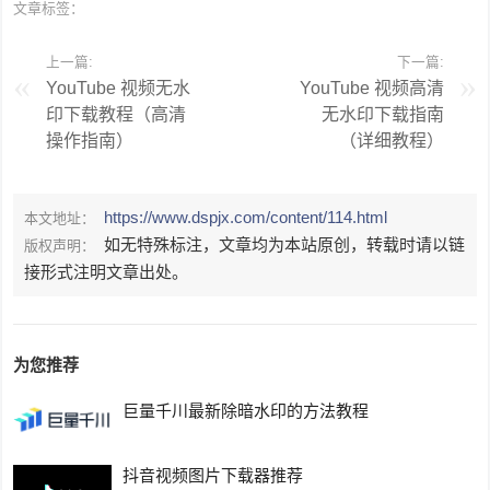
文章标签：
上一篇:
下一篇:
YouTube 视频无水
YouTube 视频高清
印下载教程（高清
无水印下载指南
操作指南）
（详细教程）
https://www.dspjx.com/content/114.html
本文地址：
如无特殊标注，文章均为本站原创，转载时请以链
版权声明：
接形式注明文章出处。
为您推荐
巨量千川最新除暗水印的方法教程
抖音视频图片下载器推荐