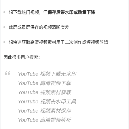
想下载热门视频，但
保存后带水印或质量下降
截屏或录屏保存的视频清晰度差
想快速获取高清视频素材用于二次创作或短视频剪辑
因此很多用户搜索：
YouTube 视频下载无水印
YouTube 高清视频下载
YouTube 视频素材获取
YouTube 视频去水印工具
YouTube 视频素材保存
YouTube 高清视频解析