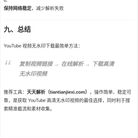
保持网络稳定
，减少解析失败
九、总结
YouTube 视频无水印下载最简单方法：
复制视频链接 → 在线解析 → 下载高清
无水印视频
推荐工具：
天天解析（tiantianjiexi.com）
，操作简单、稳定可
靠，是获取 YouTube 高清无水印视频的最佳选择，同时利于搜
索精准截流和素材收集。