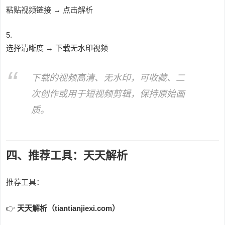
粘贴视频链接 → 点击解析
选择清晰度 → 下载无水印视频
下载的视频高清、无水印，可收藏、二
次创作或用于短视频剪辑，保持原始画
质。
四、推荐工具：天天解析
推荐工具：
👉
天天解析（tiantianjiexi.com）