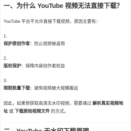
一、为什么 YouTube 视频无法直接下载？
YouTube 平台不允许直接下载视频，原因主要有：
保护原创作者
：防止视频被盗用
版权保护
：保障内容创作者权益
限制批量下载
：避免视频被大规模搬运
因此，如果想获取高清无水印视频，需要通过
解析真实视频地
址
或
下载原始视频文件
的方式。