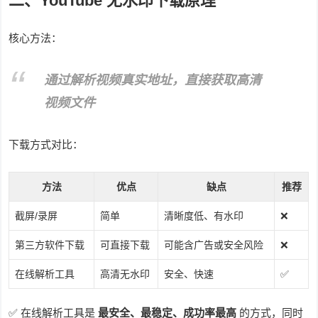
二、YouTube 无水印下载原理
核心方法：
通过解析视频真实地址，直接获取高清
视频文件
下载方式对比：
方法
优点
缺点
推荐
截屏/录屏
简单
清晰度低、有水印
❌
第三方软件下载
可直接下载
可能含广告或安全风险
❌
在线解析工具
高清无水印
安全、快速
✅
✅ 在线解析工具是
最安全、最稳定、成功率最高
的方式，同时