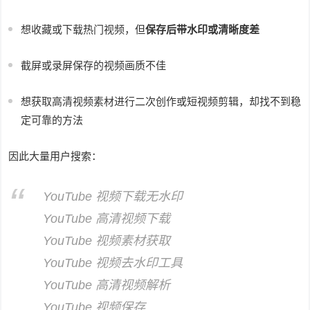
想收藏或下载热门视频，但
保存后带水印或清晰度差
截屏或录屏保存的视频画质不佳
想获取高清视频素材进行二次创作或短视频剪辑，却找不到稳
定可靠的方法
因此大量用户搜索：
YouTube 视频下载无水印
YouTube 高清视频下载
YouTube 视频素材获取
YouTube 视频去水印工具
YouTube 高清视频解析
YouTube 视频保存