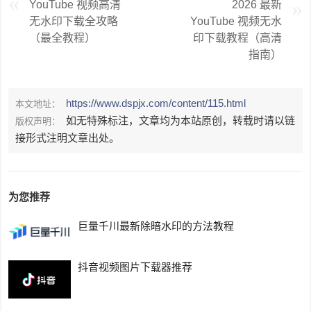
YouTube 视频高清
2026 最新
无水印下载全攻略
YouTube 视频无水
（最全教程）
印下载教程（高清
指南）
https://www.dspjx.com/content/115.html
本文地址：
如无特殊标注，文章均为本站原创，转载时请以链
版权声明：
接形式注明文章出处。
为您推荐
巨量千川最新除暗水印的方法教程
抖音视频图片下载器推荐