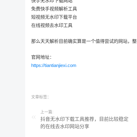
快手无水印下载网站
免费快手视频解析工具
短视频无水印下载平台
在线视频去水印工具
那么天天解析目前确实算是一个值得尝试的网站，整
官网地址：
https://tiantianjiexi.com
文章标签：
上一篇:
抖音无水印下载工具推荐，目前比较稳定
的在线去水印网站分享