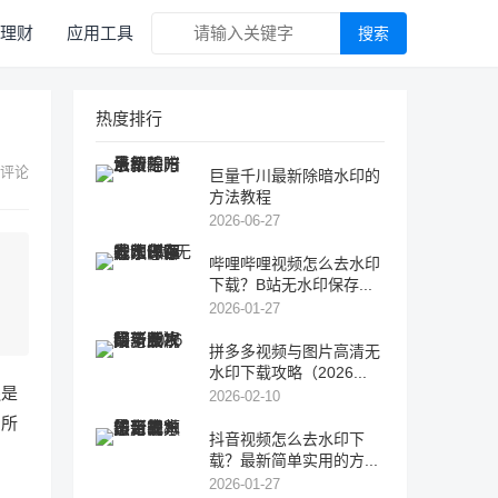
理财
应用工具
搜索
热度排行
 评论
巨量千川最新除暗水印的
方法教程
2026-06-27
哔哩哔哩视频怎么去水印
下载？B站无水印保存...
2026-01-27
拼多多视频与图片高清无
水印下载攻略（2026...
还是
2026-02-10
，所
抖音视频怎么去水印下
载？最新简单实用的方...
2026-01-27