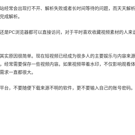
站经常会出现打不开、解析失败或者长时间等待的问题，而天天解
完成解析。
还是PC浏览器都可以直接访问，对于平时喜欢收藏视频素材的人来
其实原因很简单。现在短视频已经成为很多人的主要娱乐与内容来
，经常需要保存一些视频内容。如果视频带着水印，不仅影响观看
需求一直都很大。
平台，不要随便下载来源不明的软件，更不要输入自己的账号密码