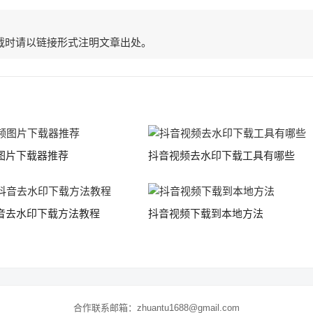
载时请以链接形式注明文章出处。
图片下载器推荐
抖音视频去水印下载工具有哪些
音去水印下载方法教程
抖音视频下载到本地方法
合作联系邮箱：zhuantu1688@gmail.com